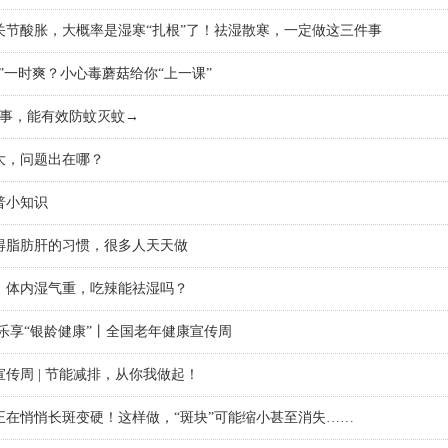
关节酸胀，大概率是湿寒“扎根”了！祛湿散寒，一定做这三件事
”一时爽？小心毒蘑菇给你“上一课”
件事，能有效防蚊灭蚊→
大，问题出在哪？
普小知识
得脂肪肝的习惯，很多人天天做
，体内湿气重，吃辣能祛湿吗？
 乐享“银龄健康”丨全国老年健康宣传周
传周 | 节能减排，从你我做起！
正在悄悄长斑变硬！这样做，“斑块”可能缩小甚至消失……