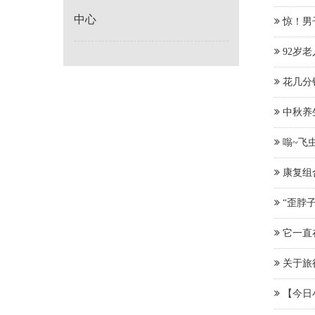
中心
惊！男
92岁
花几分
中秋养
嗡~飞
康复组
“歪脖
它一直
关于旅
【今日