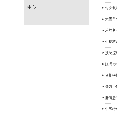
中心
每次复
大雪节
术前紧
心梗救
预防流
腹泻2
台州疾
膏方小
肝病患
中医特