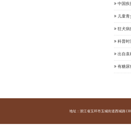
中国疾
儿童青
狂犬病
科普时
出自袁
有糖尿
地址：浙江省玉环市玉城街道西城路138号 咨