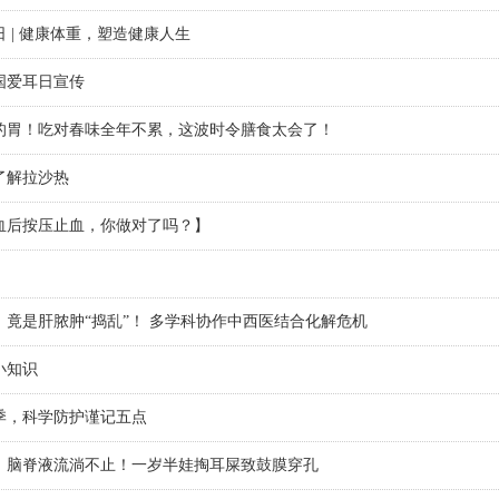
 | 健康体重，塑造健康人生
全国爱耳日宣传
的胃！吃对春味全年不累，这波时令膳食太会了！
了解拉沙热
血后按压止血，你做对了吗？】
，竟是肝脓肿“捣乱”！ 多学科协作中西医结合化解危机
小知识
季，科学防护谨记五点
！脑脊液流淌不止！一岁半娃掏耳屎致鼓膜穿孔