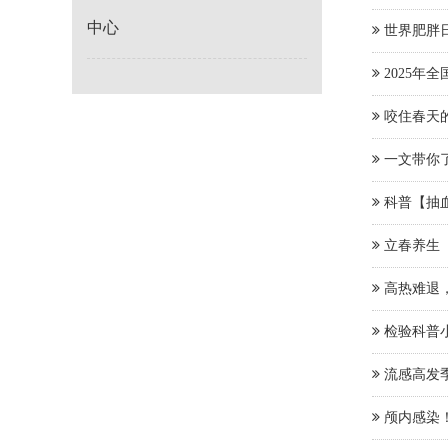
中心
世界肥胖日
2025年
咬住春天
一文带你
科普【抽
立春养生
高热难退
检验科普
流感高发
颅内感染