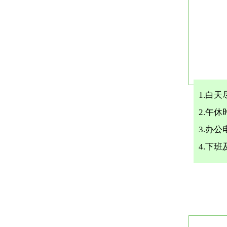
1.白
2.午
3.办
4.下