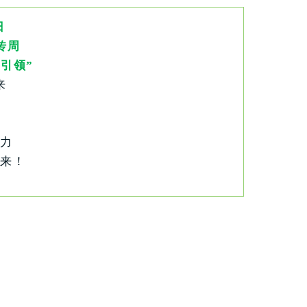
日
传周
’引领”
来
力
来！