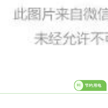
01
节约用电