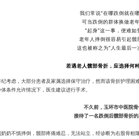
我们常说“在哪跌倒就在哪
可当跌倒的群体换做老
“起身”这一事，便难如
老年人摔倒很容易引起髋
这也被称之为“人生最后一
若遇老人髋部骨折，应选择何
年纪考虑，大部分患者及家属选择保守治疗，然而该骨折护理困
身体条件允许情况下，医生建议进行手术。
不久前，玉环市中医院骨
接待了一名跌倒后髋部骨折的
岁刘奶奶不慎摔倒，髋部疼痛难忍，无法站立，经诊断为右股骨粗