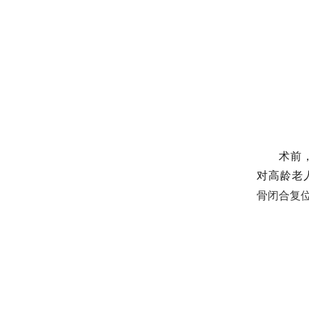
术前
对高龄老
骨闭合复