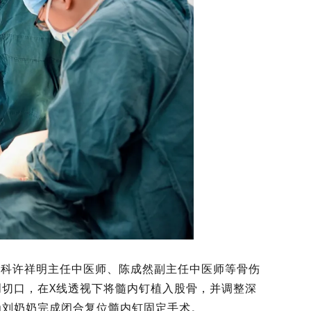
伤科许祥明主任中医师、陈成然副主任中医师等骨伤
切口，在X线透视下将髓内钉植入股骨，并调整深
为刘奶奶完成闭合复位髓内钉固定手术。