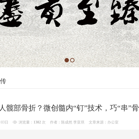
传
老人髋部骨折？微创髓内“钉”技术，巧“串”
月03日
浏览量：
1302
次
作者：陈成然 李亚琪
文章来源：办公室