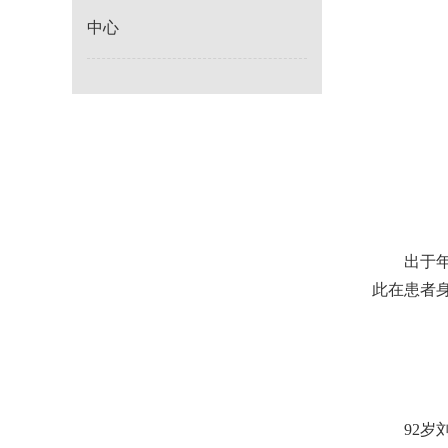
中心
出于
此在患者
92