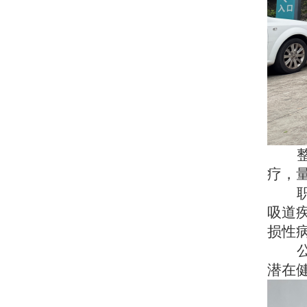
疗，
吸道
损性
潜在