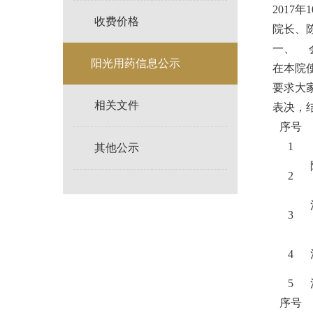
2017
收费价格
院长、
一、 
阳光用药信息公示
在本院
要求大
相关文件
表决，
序号
1
其他公示
2
3
4
5
序号