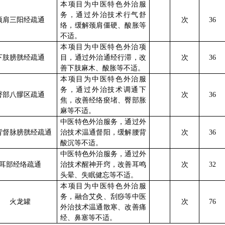
本项目为中医特色外治服
务，通过外治技术行气舒
颈肩三阳经疏通
次
36
络，缓解颈肩僵硬、酸胀等
不适。
本项目为中医特色外治项
下肢膀胱经疏通
目，通过外治通经行滞，改
次
36
善下肢麻木、酸胀等不适。
本项目为中医特色外治服
务，通过外治技术调通下
臀部八髎区疏通
次
36
焦，改善经络瘀堵、臀部胀
麻等不适。
中医特色外治服务，通过外
背督脉膀胱经疏通
治技术温通督阳，缓解腰背
次
36
酸沉等不适。
中医特色外治服务，通过外
耳部经络疏通
治技术醒神开窍，改善耳鸣
次
32
头晕、失眠健忘等不适。
本项目为中医特色外治服
务，融合艾灸、刮痧等中医
火龙罐
次
76
外治技术温通散寒、改善痛
经、鼻塞等不适。