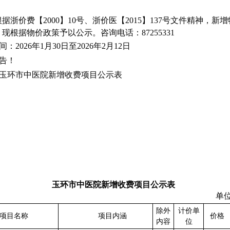
：
根据浙价费【
2000】10号、浙价医【2015】137号文件精神，
新增
，现根据物价政策予以公示。咨询电话：
87255331
间：
202
6
年
1月
30
日至
202
6
年
2
月
12
日
告！
玉环市中医院新增收费项目公示表
玉环市中医院新增收费项目公示表
单
除外
计价
单
项目名称
项目内涵
价格
内容
位