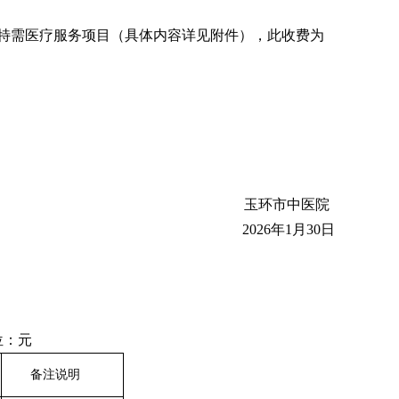
特需医疗
服务项目（具体内容详见附件），此收费为
玉环市中医院
202
6
年
1月
30
日
位：元
备注说明