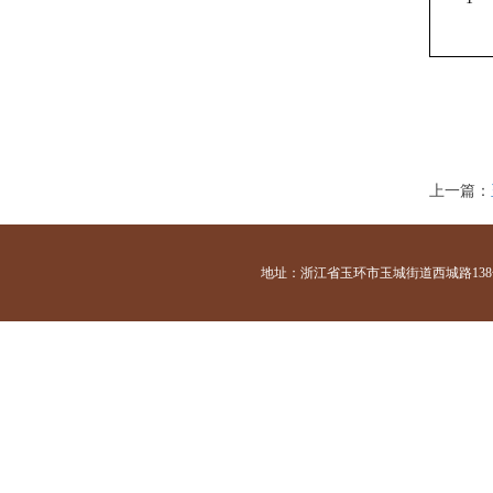
上一篇：
地址：浙江省玉环市玉城街道西城路138号 咨