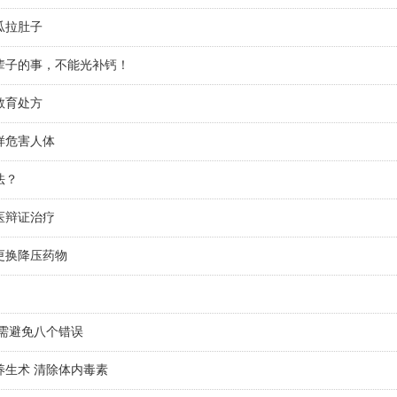
瓜拉肚子
辈子的事，不能光补钙！
教育处方
样危害人体
法？
医辩证治疗
更换降压药物
 需避免八个错误
养生术 清除体内毒素