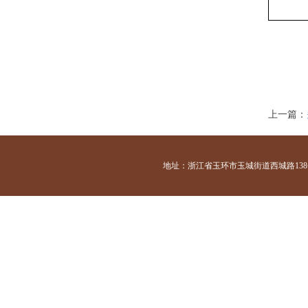
上一篇：
地址：浙江省玉环市玉城街道西城路138号 咨