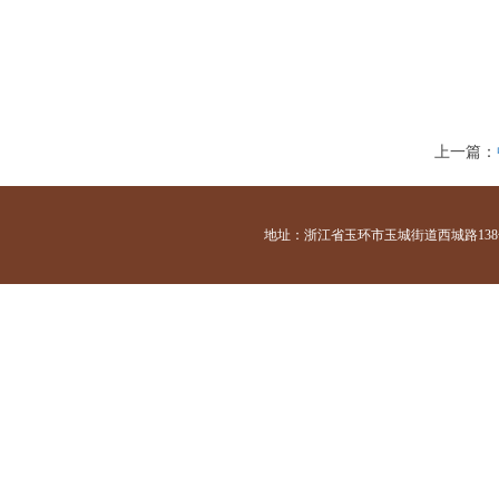
上一篇：
地址：浙江省玉环市玉城街道西城路138号 咨