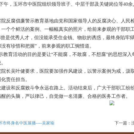
日下午，玉环市中医院组织领导班子、中层干部及关键岗位等40
院反腐倡廉警示教育基地由党和国家领导人的反腐决心、人民检
。一个个鲜活的案例、一幅幅真实的照片，给前来参观的干部职
”都曾是优秀人才，但没能承受住金钱、物欲的诱惑，最终身陷牢
却没有珍惜和把握”，前来参观的职工惋惜道。
示教育活动的目的是要让“不能腐，不敢腐，不想腐”的思想深入
说。
院长吴叶健要求，医院要加强作风建设，以警示案例为戒，汲取
强化责任担当。
建设和反腐败斗争永远在路上。活动结束后，广大干部职工纷纷
清醒的头脑，严以律己，自觉做一名清廉、合格的医务工作者。
环市终身名中医展播----吴家瑜
下一篇：