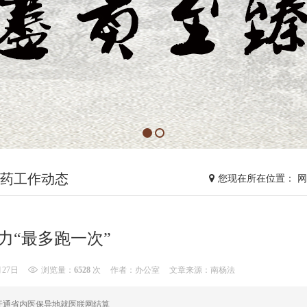
药工作动态
您现在所在位置： 
力“最多跑一次”
月27日
浏览量：
6528
次
作者：办公室
文章来源：南杨法
开通省内医保异地就医联网结算