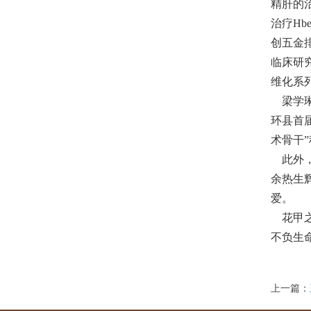
精肝的
治疗H
创五金排
临床研究
维化系
梁学琳
环县首
术骨干”
此外，
余热生
爱。
花甲之
不负生
上一篇：