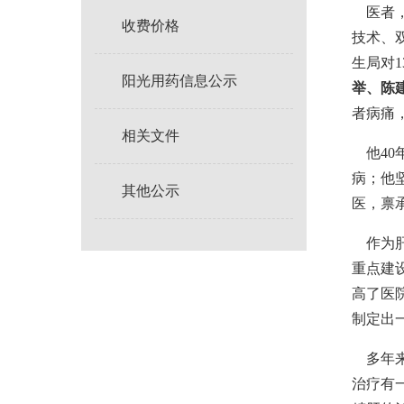
医者，
收费价格
技术、
生局对1
阳光用药信息公示
举、陈
者病痛
相关文件
他40
病；他
其他公示
医，禀
作为肝
重点建
高了医
制定出
多年来
治疗有