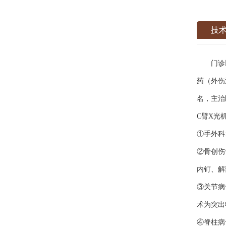
技
门诊以中
药（外伤
名，主治
C臂X光
①手外科
②骨创伤
内钉、解
③关节病
术为突出
④脊柱病