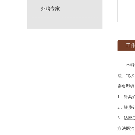
外聘专家
工
本科于2
法、“以
密集型银
1．针具
2．银质
3．适应
疗法医治