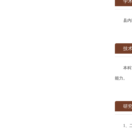
学
县内比
技
本科室拥
能力。
研
1、二