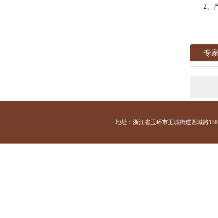
2、产
专
地址：浙江省玉环市玉城街道西城路138号 咨