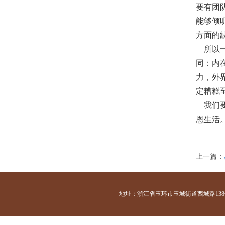
要有团
能够倾
方面的
所以一
同：内
力，外
定糟糕
我们要
恩生活
上一篇：
地址：浙江省玉环市玉城街道西城路138号 咨