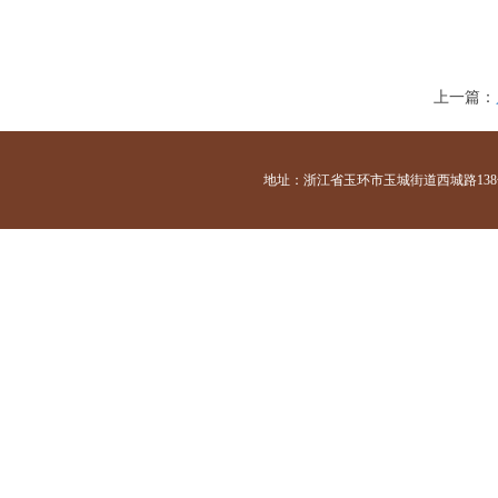
上一篇：
地址：浙江省玉环市玉城街道西城路138号 咨