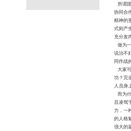
所谓团
协同合
精神的
式则产
充分发
做为一
说治不
同作战
大家可
功？完
人员身
而为什
且凌驾
力，一
的人格
强大的