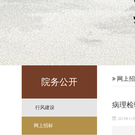
网上招
院务公开
病理检
行风建设
2013年11
网上招标