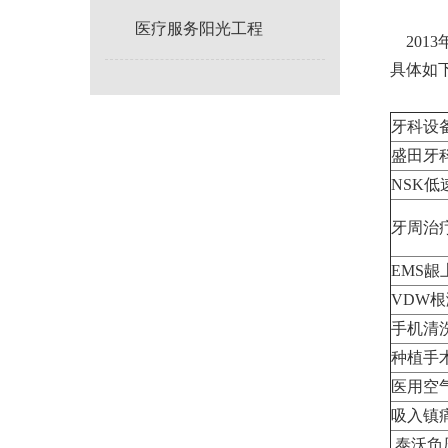
医疗服务阳光工程
201
具体如
牙科设
盛田牙
NSK低
牙周治
EMS龈
VDW根
手机清
种植手
医用空
吸入镇
泰沃负