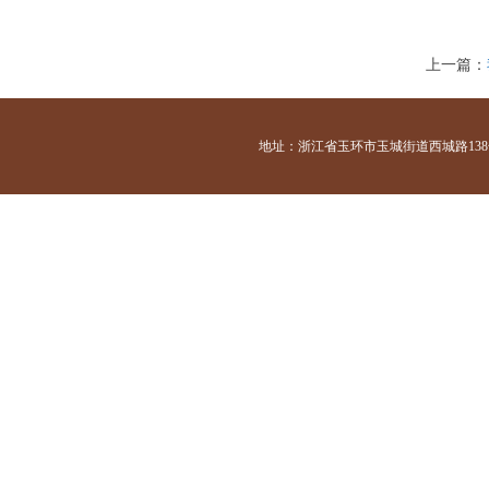
上一篇：
地址：浙江省玉环市玉城街道西城路138号 咨