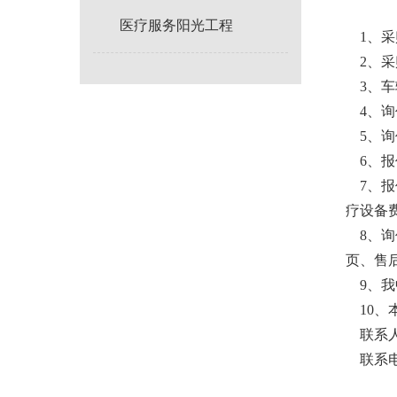
医疗服务阳光工程
1、采购编
2、采
3、车辆
4、询价
5、询
6、报
7、报
疗设备
8、询
页、售
9、我
10、
联系人
联系电话：