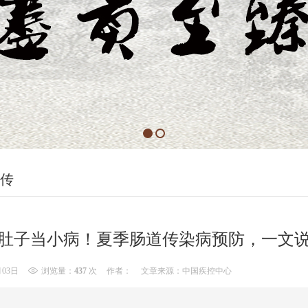
传
肚子当小病！夏季肠道传染病预防，一文
月03日
浏览量：
437
次
作者：
文章来源：中国疾控中心