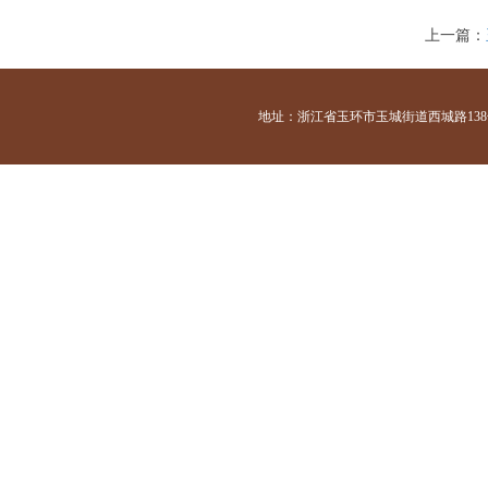
上一篇：
地址：浙江省玉环市玉城街道西城路138号 咨