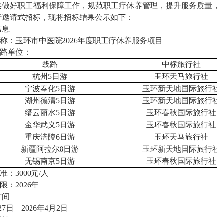
实做好职工福利保障工作，规范职工疗休养管理，提升服务质量
行
邀请式
招标，现将
招标结果公示
如下：
信息
称：
玉环市中医院
2026年度职工疗休养服务项目
路
单位：
线路
中标旅行社
杭州
5日游
玉环天马旅行社
宁波奉化
5日游
玉环新天地国际旅行
湖州德清
5日游
玉环新天地国际旅行
缙云丽水
5日游
玉环春秋国际旅行社
金华武义
5日游
玉环春秋国际旅行社
重庆涪陵
6日游
玉环天马旅行社
新疆阿拉尔
8日游
玉环新天地国际旅行
无锡南京
5日游
玉环春秋国际旅行社
准：
3000
元
/人
限：
2026年
时间
27
日
—2026年
4
月
2
日