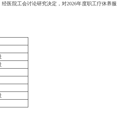
，经医院
工会讨论
研究决定，对
202
6
年度职工疗休养服
社
社
社