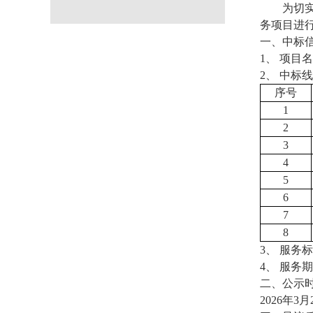
为切
务项目进
一、中标
1、
项目名
2、
中标
线
序号
1
2
3
4
5
6
7
8
3、
服务标
4、
服务期
二、公示
2026年
3
月