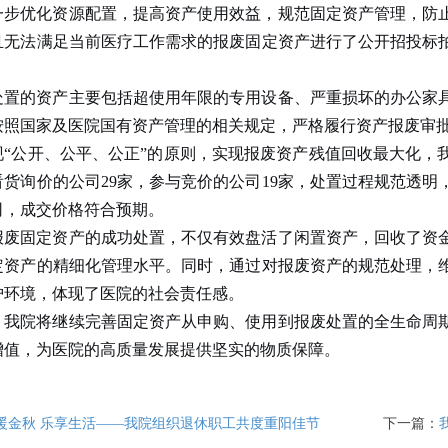
一步优化资源配置，提高资产使用效益，规范固定资产管理，防
且无法满足当前医疗工作需求的报废固定资产进行了公开招投标
处置的资产主要包括超使用年限的专用设备、严重损坏的办公家
按照国家及医院国有资产管理的相关规定，严格履行资产报废审
现
“
公开、公平、公正
”
的原则，实现报废资产残值回收最大化，
看货询价的公司
29
家，参与竞价的公司
19
家，处置过程规范透明
司，成交价格符合预期。
报废固定资产的成功处置，不仅有效盘活了闲置资产，回收了资
定资产的精细化管理水平。同时，通过对报废资产的规范处理，
护环境，体现了医院的社会责任感。
，我院将继续完善固定资产从申购、使用到报废处置的全生命周
增值，为医院的高质量发展提供坚实的物质保障。
暖金秋 乐享生活——我院组织退休职工共度重阳佳节
下一篇：