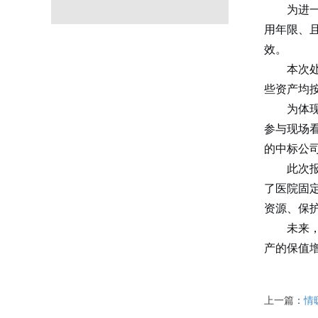
为进
用年限、
效。
本次
些资产均
为体
参与现场
的中标公
此次
了医院固
资源、保
未来
产的保值
上一篇：
情