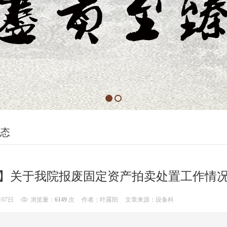
态
】关于我院报废固定资产拍卖处置工作情
月07日
浏览量：
6149
次
作者：叶露阳
文章来源：设备科