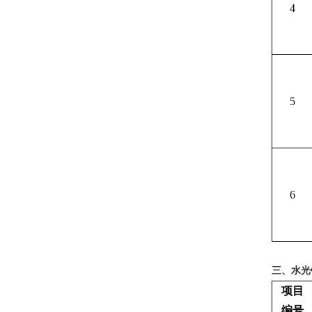
4
5
6
三、水光
项目
编号