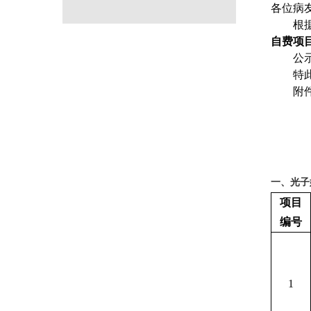
各位病
根
自费项
公
特
附
一、光子
项目
编号
1