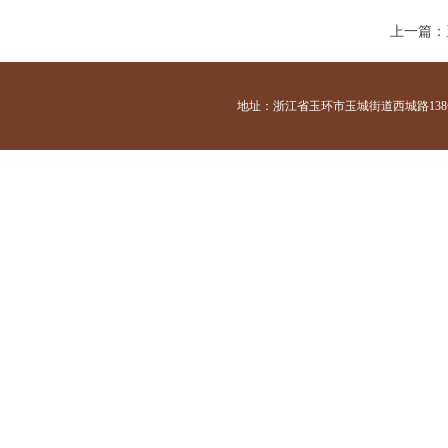
上一篇：
地址：浙江省玉环市玉城街道西城路138号 咨