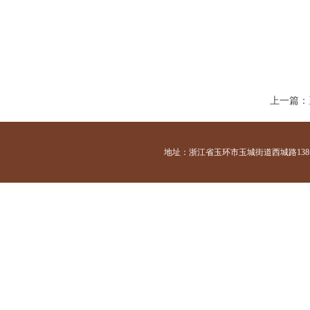
上一篇：
地址：浙江省玉环市玉城街道西城路138号 咨