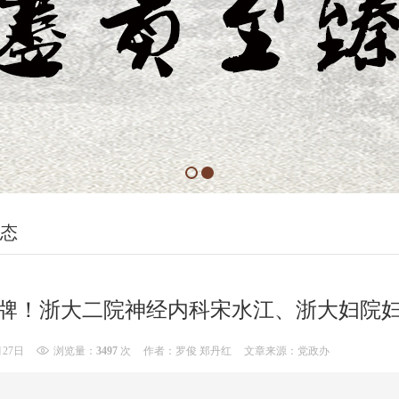
态
牌！浙大二院神经内科宋水江、浙大妇院
月27日
浏览量：
3497
次
作者：罗俊 郑丹红
文章来源：党政办