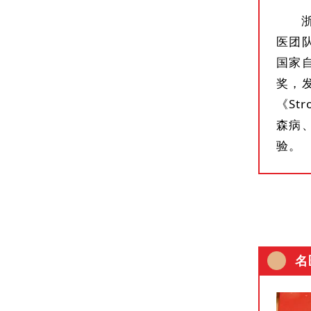
医团
国家
奖，
《S
森病
验。
名