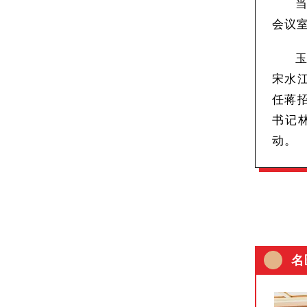
会议
宋水
任蒋
书记
动。
名