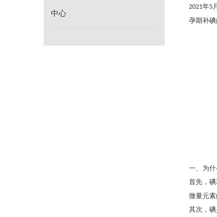
年
2021
5
中心
孕期补碘
一、为什
首先，碘
微量元素
其次，碘