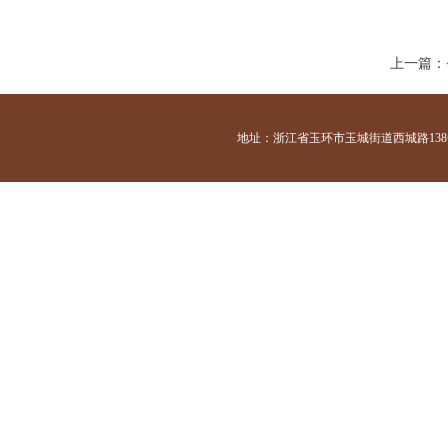
上一篇：
地址：浙江省玉环市玉城街道西城路138号 咨