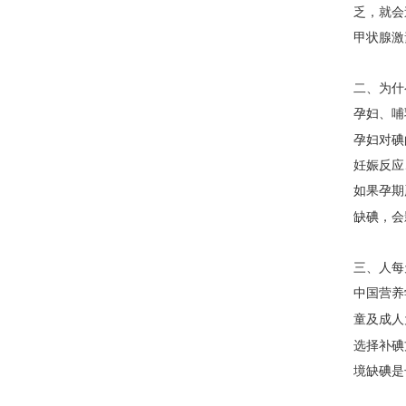
乏，就会
甲状腺激
二、为什
孕妇、哺
孕妇对碘
妊娠反应
如果孕期
缺碘，会
三、人每
中国营养
童及成人
选择补碘
境缺碘是