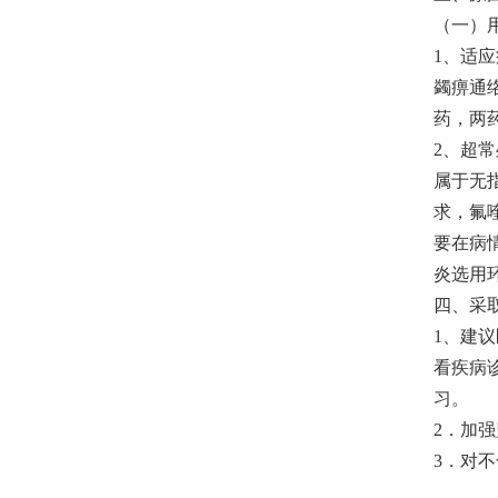
（一）
1、适
蠲痹通络
药，两
2、超
属于无
求，氟
要在病
炎选用
四、采
1、建
看疾病
习。
2．加
3．对