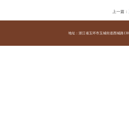
上一篇：
地址：浙江省玉环市玉城街道西城路138号 咨