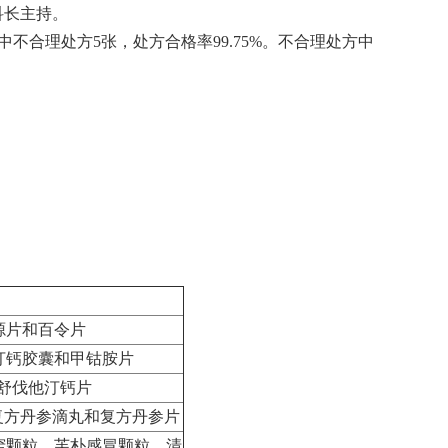
科长主持。
其中不合理处方5张，处方合格率99.75%。不合理处方中
源片和百令片
他汀钙胶囊和甲钴胺片
瑞舒伐他汀钙片
复方丹参滴丸和复方丹参片
通窍颗粒、芙朴感冒颗粒、清