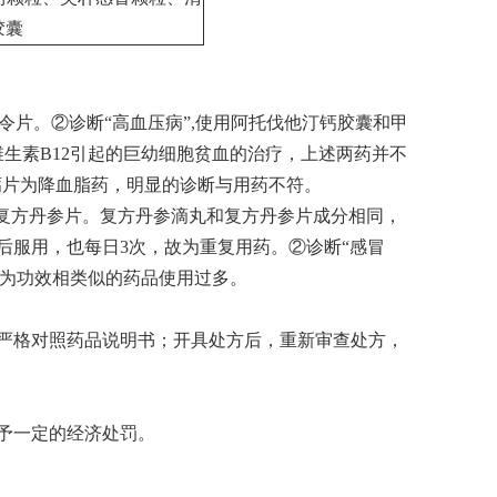
胶囊
令片。②诊断“高血压病”,使用阿托伐他汀钙胶囊和甲
生素B12引起的巨幼细胞贫血的治疗，上述两药并不
钙片为降血脂药，明显的诊断与用药不符。
和复方丹参片。复方丹参滴丸和复方丹参片成分相同，
后服用，也每日3次，故为重复用药。②诊断“感冒
，为功效相类似的药品使用过多。
严格对照药品说明书；开具处方后，重新审查处方，
予一定的经济处罚。