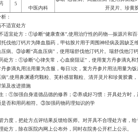
药
5
中医内科
开灵片、珍黄
分析：
药不适宜处方
不适宜处方：①诊断“健康查体”,使用治疗性的药物—振源片和百
阿托伐他汀钙片为降血脂药，甲钴胺片用于周围神经病及因缺乏维
血压病。③诊断“高血压病”，使用瑞舒伐他汀钙片。瑞舒伐他汀
用药处方：①诊断“心律失常，心血瘀阻证”，使用复方丹参滴丸
方丹参滴丸用法用量为含服，每日3次，复方丹参片用法用量为饭
压病”,使用鼻渊通窍颗粒、芙朴感冒颗粒、清开灵片和珍黄胶囊
对策及改进措施
医生：①加强自身道德品德的修养；②养成好习惯：开具处方时，
断是否和用药相符。③加强药物药理知识的学
监管力度，把处方点评结果反馈给医师。对开具不合理处方者，给
合理处方，除在医院内网上公布外，同时在院务公开栏上公示。