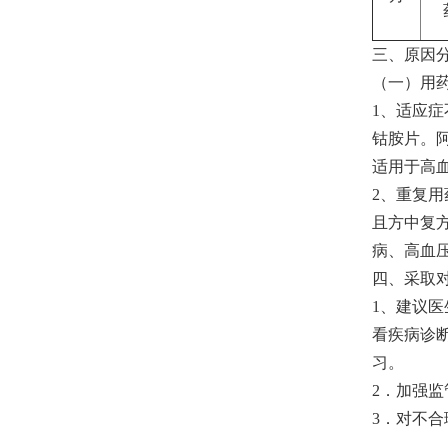
三、原因
（一）用
1、适应症
钴胺片。
适用于高
2、重复
且方中复
病、高血
四、采取
1、建议
看疾病诊
习。
2．加强
3．对不