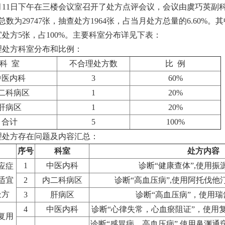
10月11日下午在三楼会议室召开了处方点评会议，会议由虞巧英副
总数为29747张，抽查处方1964张，占当月处方总量的6.60%。
处方5张，占100%。主要科室分布详见下表：
理处方科室分布和比例：
科 室
不合理处方数
比 例
中医内科
3
60%
二科病区
1
20%
肝病区
1
20%
合计
5
100%
理处方存在问题及内容汇总：
序号
科室
处方内容
1
中医内科
诊断“健康查体”,使用振
应症
适宜
2
内二科病区
诊断“高血压病”,使用阿托伐
处方
3
肝病区
诊断“高血压病”，使用
4
中医内科
诊断“心律失常，心血瘀阻证”，使用
复用
诊断“感冒病、高血压病”,使用鼻渊