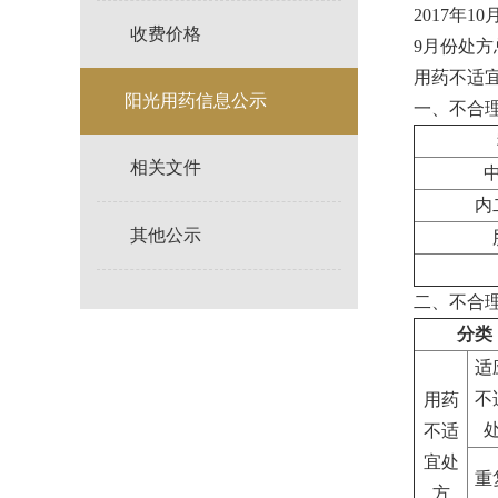
2017年
收费价格
9月份处方
用药不适宜
阳光用药信息公示
一、不合
相关文件
内
其他公示
二、不合
分类
适
不
用药
不适
宜处
重
方