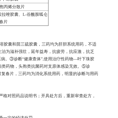
头孢丙烯分散片
索拉唑胶囊、L-谷酰胺呱仑
春片
肠溶胶囊和茴三硫胶囊，三药均为肝胆系统用药，不适
能主治为滋补强壮，延年益寿，抗疲劳，抗应激，抗乏
病。③诊断“健康查体”,使用治疗性药物—叶下珠胶
内酯类药物，头孢类抗菌药对支原体感染无效。⑤诊
和胃复春片，三药均为消化系统用药，明显的诊断与用药
严格对照药品说明书；开具处方后，重新审查处方，
予一定的经济处罚。