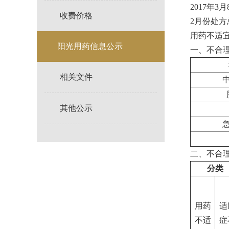
2017年
收费价格
2月份处方
用药不适宜
阳光用药信息公示
一、不合
相关文件
其他公示
二、不合
分类
用药
适
不适
症