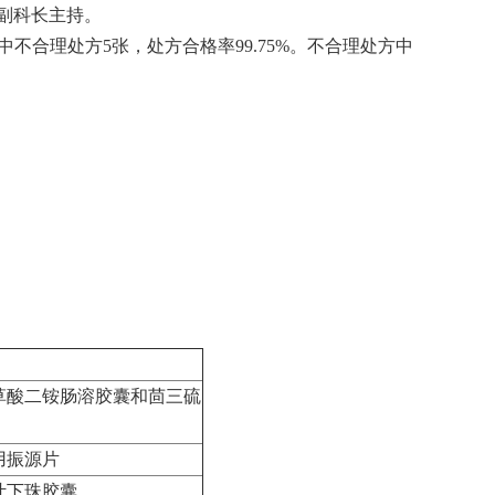
英副科长主持。
其中不合理处方5张，处方合格率99.75%。不合理处方中
甘草酸二铵肠溶胶囊和茴三硫
用振源片
叶下珠胶囊