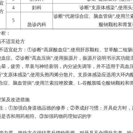
宜
4
妇科
诊断“支原体感染”,使用
方
诊断“代谢综合症、脑血管病”,使用兰
5
急诊内科
酸钠颗粒和胃复
分析：
药不适宜处方
症不适宜处方：①诊断“高尿酸血症”,使用肝苏颗粒、甘草酸二铵
酸血症。②诊断“高血压病”,使用振源片，振源片说明书示其功
头晕，疲劳，早衰与神经衰弱，内分泌失调等，并不适用于高血压
断“支原体感染”,使用头孢丙烯分散片。支原体感染应选用大环
综合症、脑血管病”,使用兰索拉唑胶囊、L-谷酰胺呱仑酸钠颗粒
对策及改进措施
医生：①加强自身道德品德的修养；②养成好习惯：开具处方时，
断是否和用药相符。③加强药物药理知识的学
监管力度，把处方点评结果反馈给医师。对开具不合理处方者，给