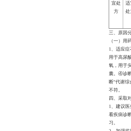
宜处
适
方
处
三、原因
（一）用
1、适应
用于高尿
氧，用于
囊。④诊
断“代谢
不符。
四、采取
1、建议
看疾病诊
习。
2．加强