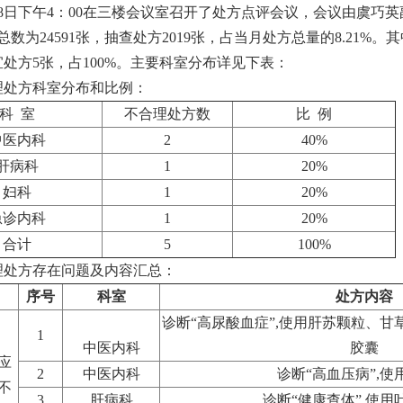
3月8日下午4：00在三楼会议室召开了处方点评会议，会议由虞巧
总数为24591张，抽查处方2019张，占当月处方总量的8.21%。
处方5张，占100%。主要科室分布详见下表：
理处方科室分布和比例：
科 室
不合理处方数
比 例
中医内科
2
40%
肝病科
1
20%
妇科
1
20%
急诊内科
1
20%
合计
5
100%
理处方存在问题及内容汇总：
序号
科室
处方内容
诊断“高尿酸血症”,使用肝苏颗粒、
1
中医内科
胶囊
应
2
中医内科
诊断“高血压病”,使
不
3
肝病科
诊断“健康查体”,使用