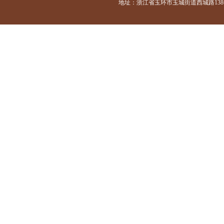
地址：浙江省玉环市玉城街道西城路138号 咨