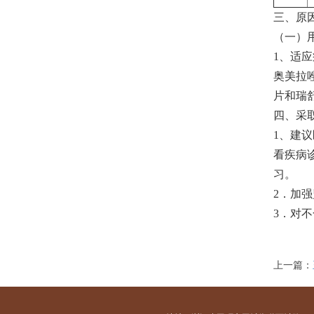
三、原
（一）
1、适
奥美拉
片和瑞
四、采
1、建
看疾病
习。
2．加
3．对
上一篇：