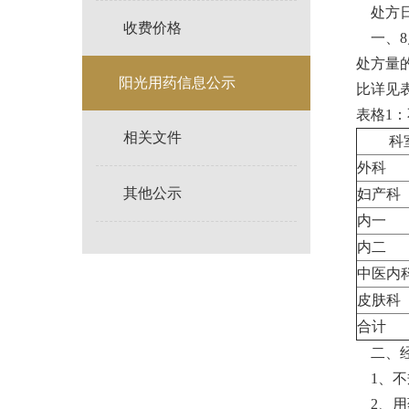
处方日期
收费价格
一、8月
处方量的
阳光用药信息公示
比详见
表格1
相关文件
科
外科
其他公示
妇产科
内一
内二
中医内
皮肤科
合计
二、经
1、不
2、用药