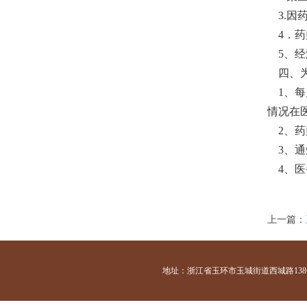
3.因
4．药
5、经
四、为
1、每
情况在
2、药
3、通
4、医
上一篇：
地址：浙江省玉环市玉城街道西城路138号 咨