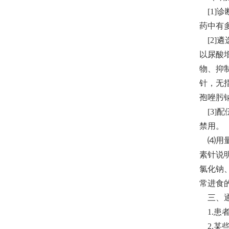
[1]
药中有
[2]
以尿酸
物、抑
针，无
孢唑肟
[3]
禁用。
⑷用量不
素针说明
氯化钠
常进食的
三、通
1.患
2.某