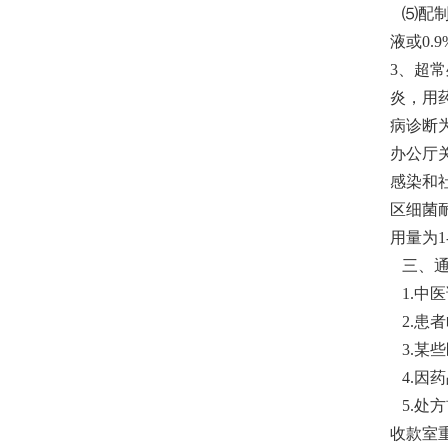
⑸配制的
液或0.
3、超
炎，用
病诊断为
办公厅
感染和
区细菌
用量为
三、通
1.中
2.患
3.某
4.因
5.处
收款室