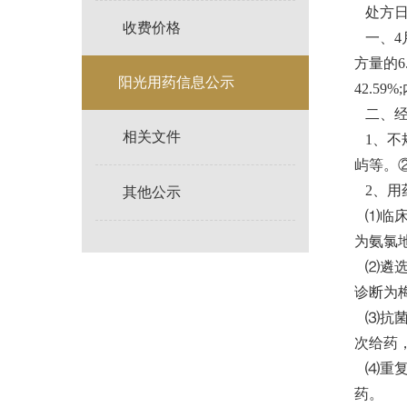
处方日期
收费价格
一、4月
方量的6
阳光用药信息公示
42.59
二、经
相关文件
1、不
屿等。
2、用药
其他公示
⑴临床
为氨氯
⑵遴选
诊断为
⑶抗菌
次给药
⑷重复
药。