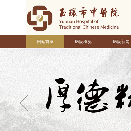
网站首页
医院概况
医院新闻