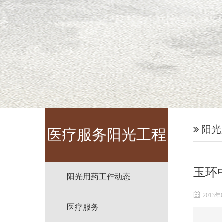
阳光
医疗服务阳光工程
玉环
阳光用药工作动态
2013年
医疗服务