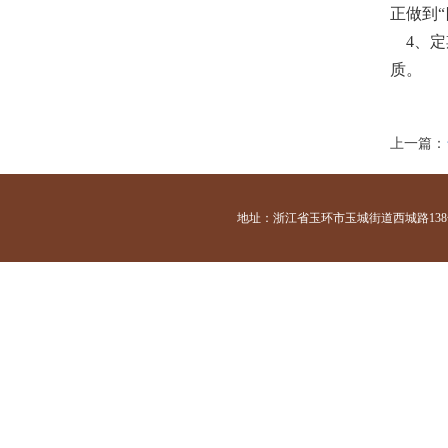
正做到
4、定
质。
上一篇：
地址：浙江省玉环市玉城街道西城路138号 咨