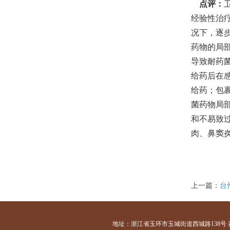
点评：
经验性治
况下，逐
药物的局
导致耐药
给药后在
给药；包
菌药物局
和不易致
肉、鼻窦
上一篇：
台
地址：浙江省玉环市玉城街道西城路138号 咨询电