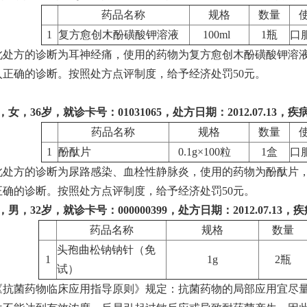
药品名称
规格
数量
1
复方愈创木酚磺酸钾溶液
100ml
1瓶
口
此处方的诊断为耳神经痛，使用的药物为复方愈创木酚磺酸钾溶
入正确的诊断。按照处方点评制度，给予经济处罚50元。
女，36岁，就诊卡号：01031065，处方日期：2012.07.13，
药品名称
规格
数量
1
酚酞片
0.1g×100粒
1盒
口
此处方的诊断为尿路感染、血栓性静脉炎，使用的药物为酚酞片
正确的诊断。按照处方点评制度，给予经济处罚50元。
，男，32岁，就诊卡号：
000000399
，处方日期：2012.07.1
药品名称
规格
数量
头孢曲松钠钠针（免
1
1g
2瓶
试）
《抗菌药物临床应用指导原则》规定：抗菌药物的局部应用宜尽