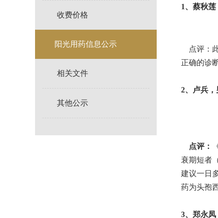
1
、蔡秋莲，
收费价格
阳光用药信息公示
点评：此
正确的诊
相关文件
2
、卢兵，男
其他公示
点评：
衰期短者
建议一日
药为头孢西
3
、郑永凤，