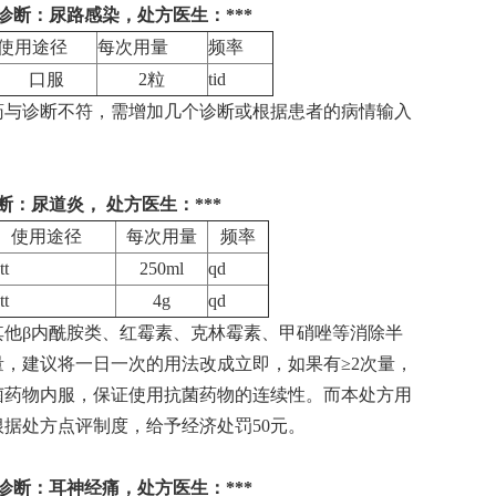
疾病诊断：尿路感染，处方医生：***
使用途径
每次用量
频率
口服
2粒
tid
与诊断不符，需增加几个诊断或根据患者的病情输入
诊断：尿道炎， 处方医生：***
使用途径
每次用量
频率
tt
250ml
qd
tt
4g
qd
他β内酰胺类、红霉素、克林霉素、甲硝唑等消除半
，建议将一日一次的用法改成立即，如果有≥2次量，
菌药物内服，保证使用抗菌药物的连续性。而本处方用
根据处方点评制度，给予经济处罚50元。
疾病诊断：耳神经痛，处方医生：***