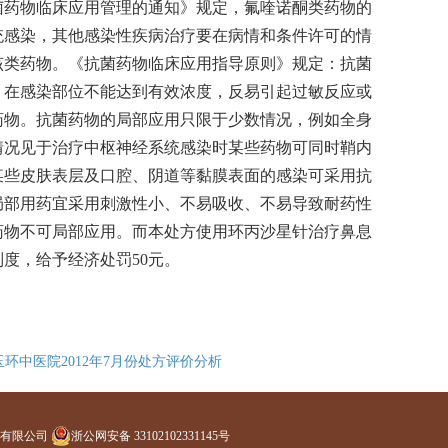
抗菌药物临床应用管理的通知》规定，氟喹诺酮类药物的
统感染，其他感染性疾病治疗要在病情和条件许可的情
该类药物。《抗菌药物临床应用指导原则》规定：抗菌
，在感染部位不能达到有效浓度，反易引起过敏反应或
药物。抗菌药物的局部应用只限于少数情况，例如全身
情况见于治疗中枢神经系统感染时某些药物可同时鞘内
某些皮肤表层及口腔、阴道等黏膜表面的感染可采用抗
局部用药宜采用刺激性小、不易吸收、不易导致耐药性
药物不可局部应用。而本处方使用环丙沙星针治疗鼻息
度，给予经济处罚50元。
玉环中医院2012年7月份处方评价分析
术有限公司
浙公网安备 33102102331145号