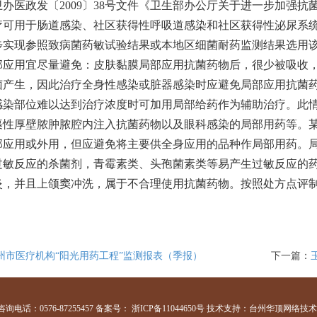
卫办医政发〔2009〕38号文件《卫生部办公厅关于进一步加强
疗可用于肠道感染、社区获得性呼吸道感染和社区获得性泌尿系
步实现参照致病菌药敏试验结果或本地区细菌耐药监测结果选用
部应用宜尽量避免：皮肤黏膜局部应用抗菌药物后，很少被吸收
菌产生，因此治疗全身性感染或脏器感染时应避免局部应用抗菌
感染部位难以达到治疗浓度时可加用局部给药作为辅助治疗。此
裹性厚壁脓肿脓腔内注入抗菌药物以及眼科感染的局部用药等。
部应用或外用，但应避免将主要供全身应用的品种作局部用药。
过敏反应的杀菌剂，青霉素类、头孢菌素类等易产生过敏反应的
炎，并且上颌窦冲洗，属于不合理使用抗菌药物。按照处方点评制
州市医疗机构“阳光用药工程”监测报表（季报）
下一篇：
话：0576-87255457 备案号：
浙ICP备11044650号
技术支持：台州华顶网络技