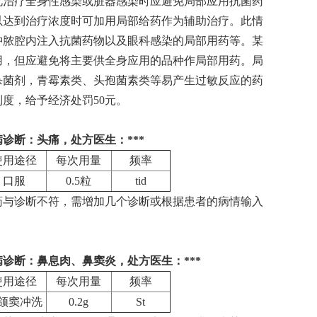
此治疗全身性感染或脏器感染时应避免局部应用抗菌药
以达到治疗浓度时可加用局部给药作为辅助治疗。此情
肿脓腔内注入抗菌药物以及眼科感染的局部用药等。某
用，但应避免将主要供全身应用的品种作局部用药。局
杀菌剂，青霉素类、头孢菌素类等易产生过敏反应的药
度，给予经济处罚50元。
，疾病诊断：头痛，处方医生：***
使用途径
每次用量
频率
口服
0.5粒
tid
药与诊断不符，需增加几个诊断或根据患者的病情输入
6，疾病诊断：鼻息肉、鼻窦炎，处方医生：***
使用途径
每次用量
频率
颌窦冲洗
0.2g
St