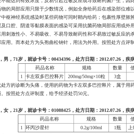
位不能达到有效浓度，反易引起过敏反应或导致耐药菌产生，因
药物的局部应用只限于少数情况，例如全身给药后在感染部位难
疗中枢神经系统感染时某些药物可同时鞘内给药；包裹性厚壁脓
层及口腔、阴道等黏膜表面的感染可采用抗菌药物局部应用或外
采用刺激性小、不易吸收、不易导致耐药性和不易致过敏反应的
部应用。而本处方为头孢曲松钠针，用法为外用。按照处方点评制
男，71岁，就诊卡号：00434396，处方日期：2012.07.26
药品名称
规格
数量
1
卡左双多巴控释片
200mg/50mg×10粒
3盒
此处方的诊断为头痛，使用的药物为卡左双多巴控释片，属于用
断。按照处方点评制度，给予经济处罚50元。
女，21岁，就诊卡号：01088425，处方日期：2012.07.2
药品名称
规格
数量
1
环丙沙星针
0.2g/100ml
1瓶
上