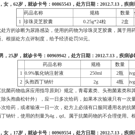
女，62岁，就诊卡号：00865543，处方日期：2012.7.13，
药品名称
规格
数量
1
珍珠灵芝胶囊
0.25g*24粒
2盒
处方的诊断为尿路感染，使用的药物为珍珠灵芝胶囊，属于用药
断。根据处方点评制度，给予经济处罚50元。
，25岁，就诊卡号：00969942，处方日期：2012.7.13，疾病
药品名称
规格
数量
1
0.9%氯化钠注射液
250ml
2瓶
ivg
2
头孢西丁钠针
2g
4瓶
ivg
《抗菌药物临床应用指导原则》规定，青霉素类、头孢菌素类和其
（除头孢曲松针外），应一日多次给药，如果本次输液只有一次量
多次给药，或者输液一日一次，处方上必须有口服同通用名的抗
丁钠针，使用的剂量为4g，qd。属于抗菌药物的不合理使用。
女，17岁，就诊卡号：00969554，处方日期：2012.7.13，