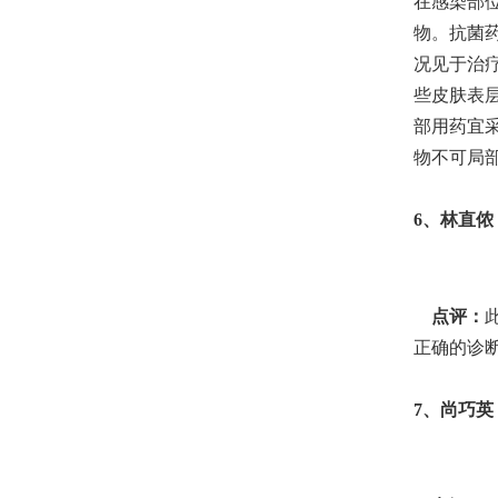
在感染部
物。抗菌
况见于治
些皮肤表
部用药宜
物不可局
6
、林直侬，
点评：
正确的诊
7
、尚巧英，