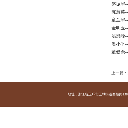
盛振华-
陈慧英
童兰华
金明玉-
姚恩峰
潘小平
董健余
上一篇：
地址：浙江省玉环市玉城街道西城路138号 咨