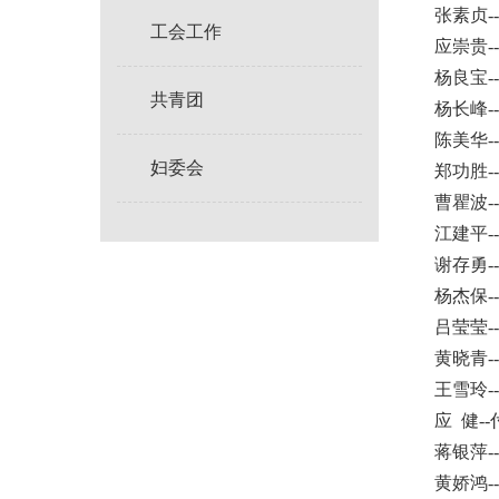
张素贞
工会工作
应崇贵
杨良宝
共青团
杨长峰
陈美华
妇委会
郑功胜
曹瞿波
江建平
谢存勇
杨杰保
吕莹莹
黄晓青
王雪玲
应 健-
蒋银萍
黄娇鸿