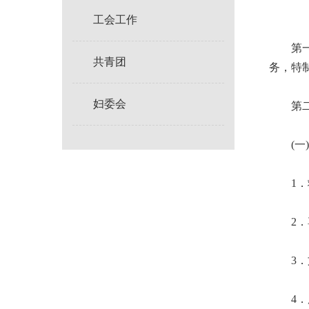
工会工作
第一条
共青团
务，特
妇委会
第二条
(一)
1．救
2．尊
3．文
4．廉