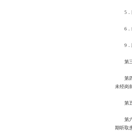
5．同
6．经
9．顾
第三条
第四条
未经岗
第五条
第六条
期听取