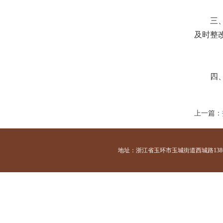
三、定
及时整
四、医
上一篇：
地址：浙江省玉环市玉城街道西城路138号 咨