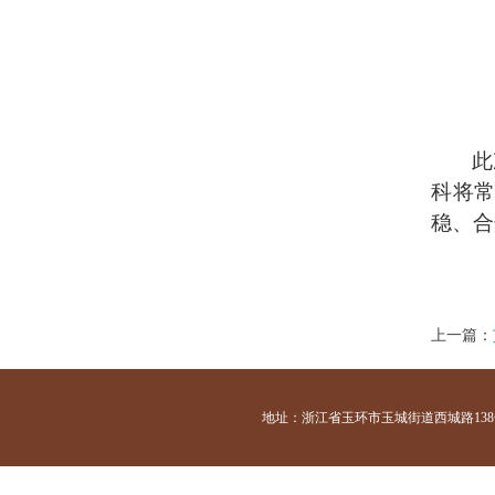
此
科将
稳、合
上一篇：
地址：浙江省玉环市玉城街道西城路138号 咨