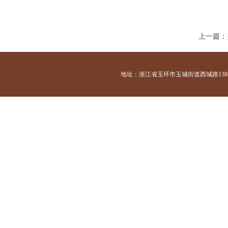
上一篇：
地址：浙江省玉环市玉城街道西城路138号 咨