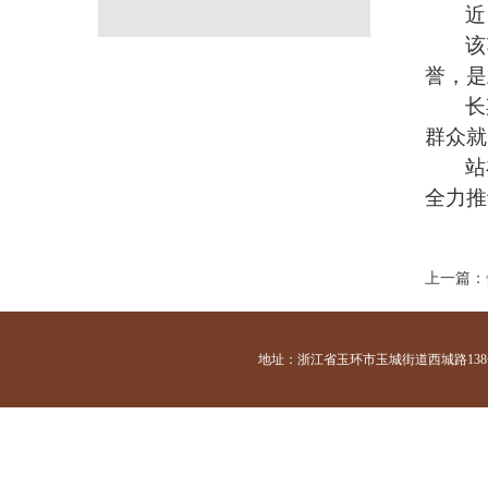
近
该
誉，是
长
群众就
站
全力推
上一篇：
地址：浙江省玉环市玉城街道西城路138号 咨