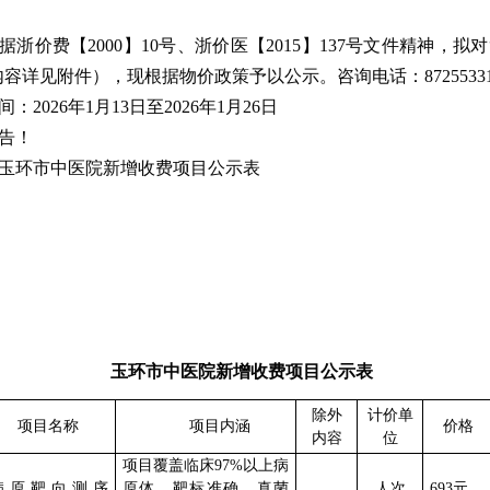
：
据浙价费【
2000】10号、浙价医【2015】137号文件精神，拟
对
内容详见附件），现根据物价政策予以公示。咨询电话：
87255
33
间：
202
6
年
1月
13
日至
202
6
年
1月2
6
日
告！
玉环市中医院新增收费项目公示表
玉环市中医院新增收费项目公示表
除外
计价
单
项目名称
项目内涵
价格
内容
位
项目覆盖临床
97%以上病
病原靶向测序
原体，靶标准确，真菌
人次
693
元