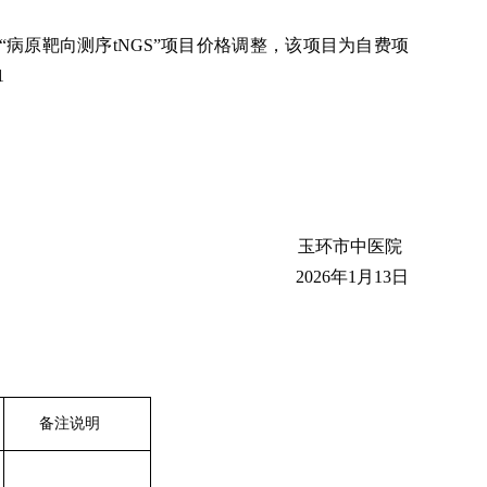
“病原靶向测序tNGS”
项目
价格调整
，
该项目
为自费项
1
玉环市中医院
202
6
年
1月
13
日
备注说明